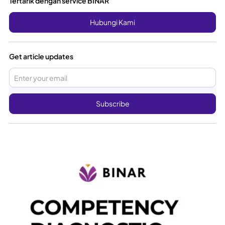
Tertarik dengan service BINAR
Hubungi Kami
Get article updates