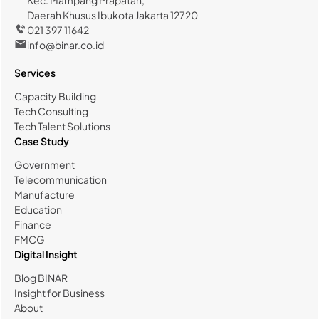
Kec. Mampang Prapatan,
Daerah Khusus Ibukota Jakarta 12720
021 397 11642
info@binar.co.id
Services
Capacity Building
Tech Consulting
Tech Talent Solutions
Case Study
Government
Telecommunication
Manufacture
Education
Finance
FMCG
Digital Insight
Blog BINAR
Insight for Business
About