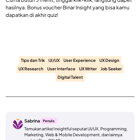
hasilnya. Bonus voucher Binar Insight yang bisa kamu
dapatkan di akhir quiz!
Tips dan Trik
UI/UX
User Experience
UX Design
UX Research
User Interface
UX Writer
Job Seeker
Digital Talent
Sabrina
Penulis
Temukan artikel insightful seputar UI/UX, Programming,
Marketing, Web & Mobile Development, dan lainnya