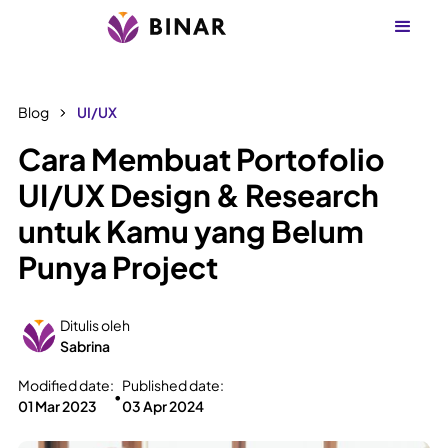
Blog
UI/UX
Cara Membuat Portofolio
UI/UX Design & Research
untuk Kamu yang Belum
Punya Project
Ditulis oleh
Sabrina
Modified date:
Published date:
•
01 Mar 2023
03 Apr 2024