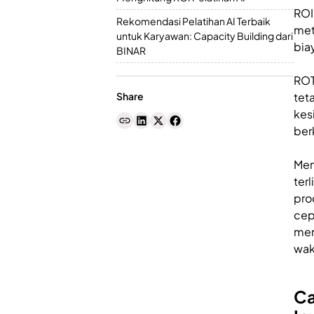
ROI
Rekomendasi Pelatihan AI Terbaik
met
untuk Karyawan: Capacity Building dari
bia
BINAR
ROT
Share
tet
kes
ber
Men
ter
pro
cep
men
wak
Ca