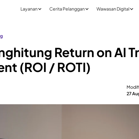
Layanan
Cerita Pelanggan
Wawasan Digital
ng
ghitung Return on AI Tr
nt (ROI / ROTI)
Modif
27 Au