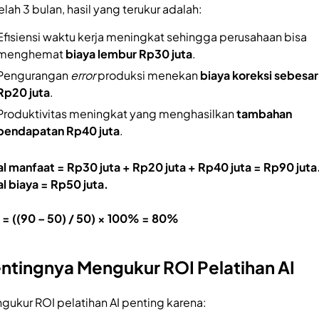
elah 3 bulan, hasil yang terukur adalah:
Efisiensi waktu kerja meningkat sehingga perusahaan bisa
menghemat
biaya lembur Rp30 juta
.
Pengurangan
error
produksi menekan
biaya koreksi sebesar
Rp20 juta
.
Produktivitas meningkat yang menghasilkan
tambahan
pendapatan Rp40 juta
.
al manfaat = Rp30 juta + Rp20 juta + Rp40 juta = Rp90 juta
al biaya = Rp50 juta.
 = ((90 – 50) / 50) × 100% = 80%
ntingnya Mengukur ROI Pelatihan AI
gukur ROI pelatihan AI penting karena: