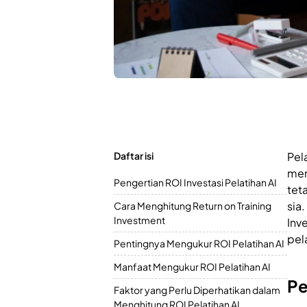
Daftar isi
Pel
men
Pengertian ROI Investasi Pelatihan AI
tet
sia
Cara Menghitung Return on Training
Investment
Inv
pel
Pentingnya Mengukur ROI Pelatihan AI
Manfaat Mengukur ROI Pelatihan AI
Pe
Faktor yang Perlu Diperhatikan dalam
Menghitung ROI Pelatihan AI