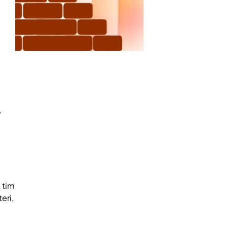
,
t
 tim
teri,