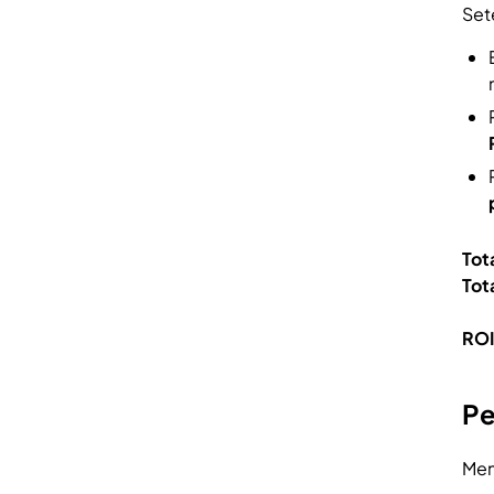
Set
Tot
Tot
ROI
Pe
Men