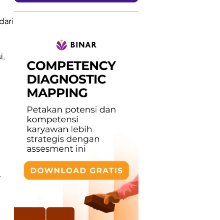
dari
i,
.