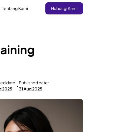
Tentang Kami
Hubungi Kami
aining
ied date:
Published date:
•
g 2025
31 Aug 2025