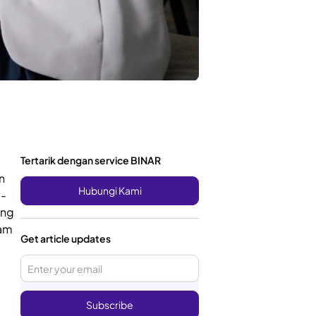
Tertarik dengan service BINAR
n
Hubungi Kami
a-
ing
ram
Get article updates