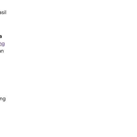
sil
a
ing
an
ung