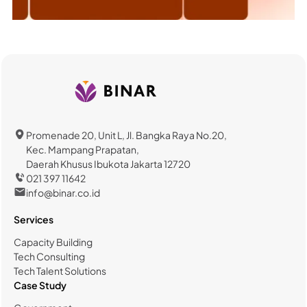
Promenade 20, Unit L, Jl. Bangka Raya No.20,
Kec. Mampang Prapatan,
Daerah Khusus Ibukota Jakarta 12720
021 397 11642
info@binar.co.id
Services
Capacity Building
Tech Consulting
Tech Talent Solutions
Case Study