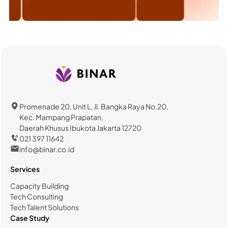
Promenade 20, Unit L, Jl. Bangka Raya No.20,
Kec. Mampang Prapatan,
Daerah Khusus Ibukota Jakarta 12720
021 397 11642
info@binar.co.id
Services
Capacity Building
Tech Consulting
Tech Talent Solutions
Case Study