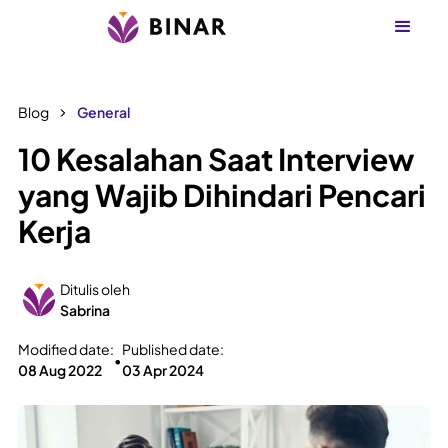
Blog
General
10 Kesalahan Saat Interview
yang Wajib Dihindari Pencari
Kerja
Ditulis oleh
Sabrina
Modified date:
Published date:
•
08 Aug 2022
03 Apr 2024