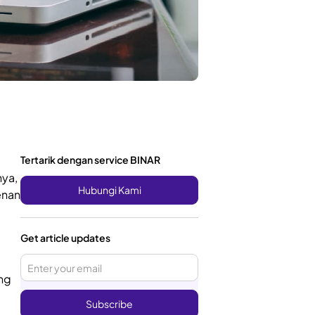
g
Tertarik dengan service BINAR
nya,
Hubungi Kami
enan
Get article updates
ng