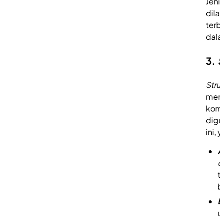
Jen
dil
ter
dal
3.
Str
men
kom
dig
ini,