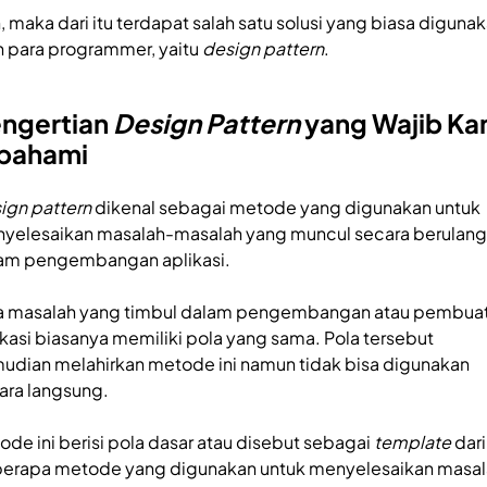
, maka dari itu terdapat salah satu solusi yang biasa diguna
h para programmer, yaitu
design pattern
.
ngertian
Design Pattern
yang Wajib K
pahami
ign pattern
dikenal sebagai metode yang digunakan untuk
yelesaikan masalah-masalah yang muncul secara berulang
am pengembangan aplikasi.
a masalah yang timbul dalam pengembangan atau pembua
ikasi biasanya memiliki pola yang sama. Pola tersebut
udian melahirkan metode ini namun tidak bisa digunakan
ara langsung.
ode ini berisi pola dasar atau disebut sebagai
template
dari
erapa metode yang digunakan untuk menyelesaikan masal