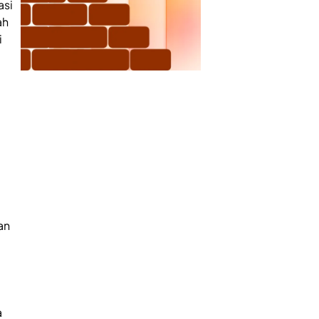
asi
ah
i
an
a