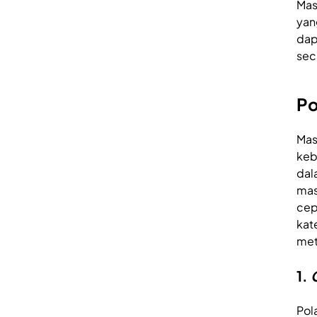
Mas
yan
dap
sec
Po
Mas
keb
dal
mas
cep
kat
met
1.
Pol