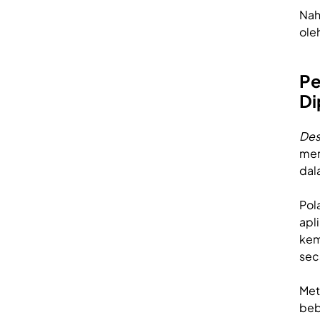
Nah
ole
Pe
Di
Des
men
dal
Pol
apl
kem
sec
Met
beb