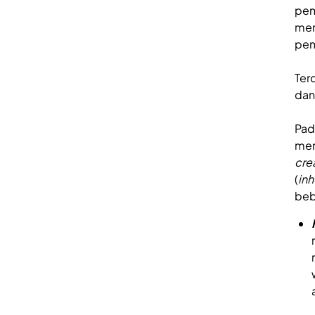
pem
men
pem
Ter
da
Pa
men
cre
(
inh
beb