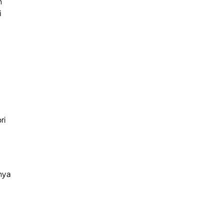
h
i
ri
nya