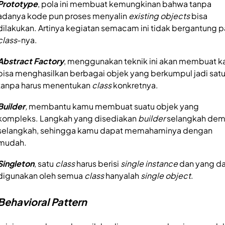
Prototype
, pola ini membuat kemungkinan bahwa tanpa
adanya kode pun proses menyalin
existing objects
bisa
dilakukan. Artinya kegiatan semacam ini tidak bergantung 
class
-nya.
Abstract Factory
, menggunakan teknik ini akan membuat 
bisa menghasilkan berbagai objek yang berkumpul jadi sat
tanpa harus menentukan
class
konkretnya.
Builder
,
membantu kamu membuat suatu objek yang
kompleks. Langkah yang disediakan
builder
selangkah dem
selangkah, sehingga kamu dapat memahaminya dengan
mudah.
Singleton
, satu
class
harus berisi
single instance
dan yang d
digunakan oleh semua
class
hanyalah
single object
.
Behavioral Pattern