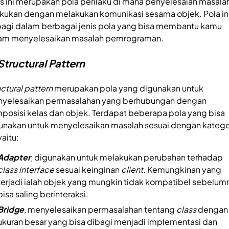
is ini merupakan pola perilaku di mana penyelesaian masala
akukan dengan melakukan komunikasi sesama objek. Pola in
bagi dalam berbagai jenis pola yang bisa membantu kamu
am menyelesaikan masalah pemrograman.
Structural Pattern
uctural pattern
merupakan pola yang digunakan untuk
yelesaikan permasalahan yang berhubungan dengan
posisi kelas
dan objek. Terdapat beberapa pola yang bisa
unakan untuk menyelesaikan masalah sesuai dengan katego
 yaitu:
Adapter
,
digunakan untuk melakukan perubahan terhadap
class interface
sesuai keinginan
client.
Kemungkinan yang
terjadi ialah objek yang mungkin tidak kompatibel sebelum
bisa saling berinteraksi.
Bridge
,
menyelesaikan permasalahan tentang
class
dengan
ukuran besar yang bisa dibagi menjadi implementasi dan