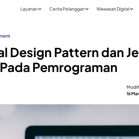
Layanan
Cerita Pelanggan
Wawasan Digital
pment
 Design Pattern dan Je
a Pada Pemrograman
Modif
16 Ma