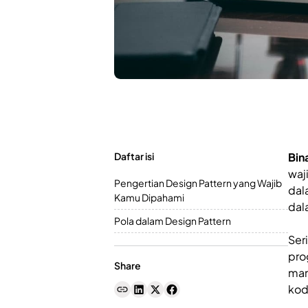
Daftar isi
Bin
waj
Pengertian Design Pattern yang Wajib
dal
Kamu Dipahami
dal
Pola dalam Design Pattern
Ser
pro
Share
man
kod