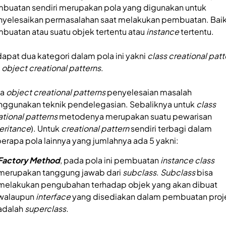
buatan sendiri merupakan pola yang digunakan untuk
yelesaikan permasalahan saat melakukan pembuatan. Bai
buatan atau suatu objek tertentu atau
instance
tertentu.
dapat dua kategori dalam pola ini yakni
class creational patt
n
object creational patterns
.
da
object creational patterns
penyelesaian masalah
ggunakan teknik pendelegasian. Sebaliknya untuk
class
ational patterns
metodenya merupakan suatu pewarisan
eritance
). Untuk
creational pattern
sendiri terbagi dalam
erapa pola lainnya yang jumlahnya ada 5 yakni:
Factory Method
, pada pola ini pembuatan
instance class
merupakan tanggung jawab dari
subclass
.
Subclass
bisa
melakukan pengubahan terhadap objek yang akan dibuat
walaupun
interface
yang disediakan dalam pembuatan proj
adalah
superclass.