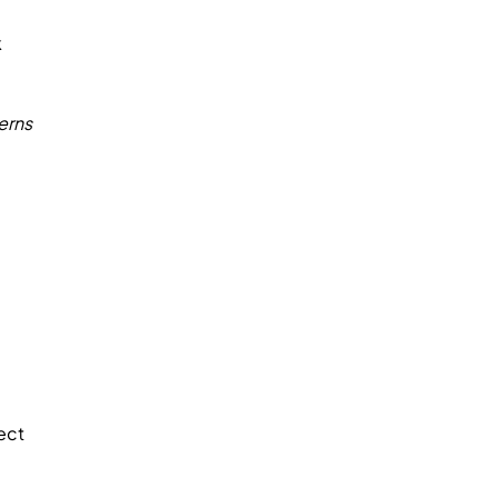
k
erns
ect