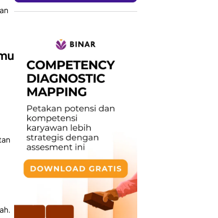
kan
amu
tan
ah.