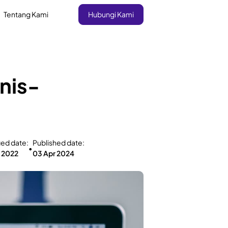
Tentang Kami
Hubungi Kami
nis-
ied date:
Published date:
•
r 2022
03 Apr 2024