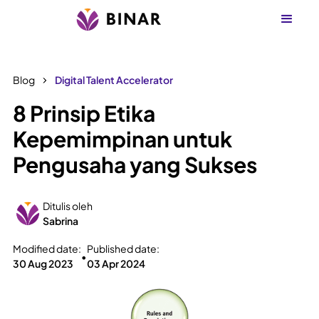
Blog
Digital Talent Accelerator
8 Prinsip Etika
Kepemimpinan untuk
Pengusaha yang Sukses
Ditulis oleh
Sabrina
Modified date:
Published date:
•
30 Aug 2023
03 Apr 2024