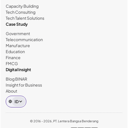
Capacity Building
Tech Consulting
Tech Talent Solutions
Case Study
Government
Telecommunication
Manufacture
Education
Finance
FMCG
Digital Insight
Blog BINAR
Insight for Business
About
ID
© 2016 - 2026, PT. Lentera Bangsa Benderang