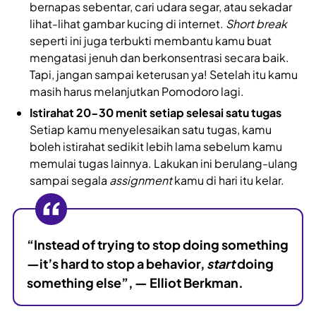
bernapas sebentar, cari udara segar, atau sekadar
lihat-lihat gambar kucing di internet.
Short break
seperti ini juga terbukti membantu kamu buat
mengatasi jenuh dan berkonsentrasi secara baik.
Tapi, jangan sampai keterusan ya! Setelah itu kamu
masih harus melanjutkan Pomodoro lagi.
Istirahat 20-30 menit setiap selesai satu tugas
Setiap kamu menyelesaikan satu tugas, kamu
boleh istirahat sedikit lebih lama sebelum kamu
memulai tugas lainnya. Lakukan ini berulang-ulang
sampai segala
assignment
kamu di hari itu kelar.
“Instead of trying to stop doing something
—it’s hard to stop a behavior,
start
doing
something else”, — Elliot Berkman.