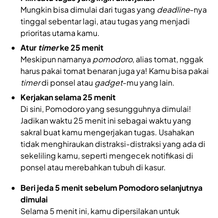
Mungkin bisa dimulai dari tugas yang
deadline
-nya
tinggal sebentar lagi, atau tugas yang menjadi
prioritas utama kamu.
Atur
timer
ke 25 menit
Meskipun namanya
pomodoro
, alias tomat, nggak
harus pakai tomat benaran juga ya! Kamu bisa pakai
timer
di ponsel atau
gadget
-mu yang lain.
Kerjakan selama 25 menit
Di sini, Pomodoro yang sesungguhnya dimulai!
Jadikan waktu 25 menit ini sebagai waktu yang
sakral buat kamu mengerjakan tugas. Usahakan
tidak menghiraukan distraksi-distraksi yang ada di
sekeliling kamu, seperti mengecek notifikasi di
ponsel atau merebahkan tubuh di kasur.
Beri jeda 5 menit sebelum Pomodoro selanjutnya
dimulai
Selama 5 menit ini, kamu dipersilakan untuk