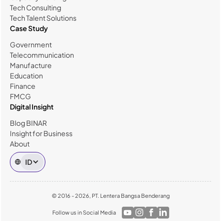
Tech Consulting
Tech Talent Solutions
Case Study
Government
Telecommunication
Manufacture
Education
Finance
FMCG
Digital Insight
Blog BINAR
Insight for Business
About
ID
© 2016 - 2026, PT. Lentera Bangsa Benderang
Follow us in Social Media