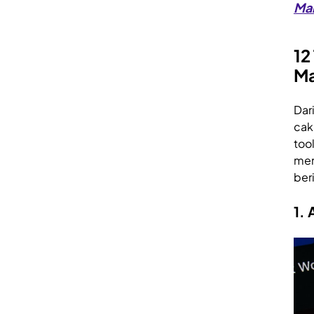
Ma
12
Ma
Dar
cak
too
mem
ber
1.