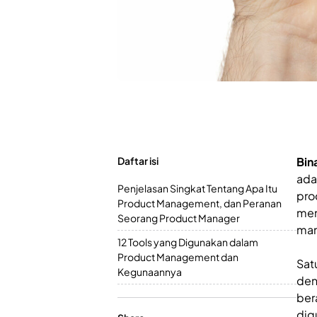
Daftar isi
Bin
ada
Penjelasan Singkat Tentang Apa Itu
pro
Product Management, dan Peranan
men
Seorang Product Manager
man
12 Tools yang Digunakan dalam
Product Management dan
Sat
Kegunaannya
den
ber
dig