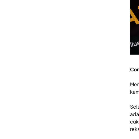
Con
Men
kam
Sel
ada
cuk
reka