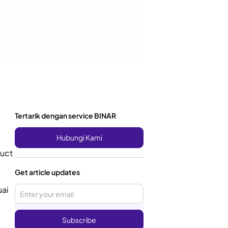
Tertarik dengan service BINAR
Hubungi Kami
duct
Get article updates
uai