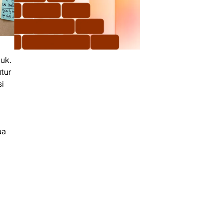
uk.
tur
si
ua