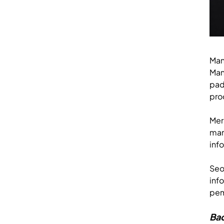
Man
Man
pad
pro
Mer
man
inf
Seo
inf
pem
Bac