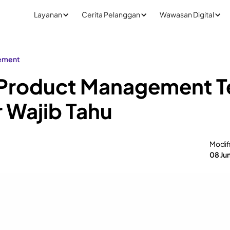
Layanan
Cerita Pelanggan
Wawasan Digital
ement
 Product Management T
 Wajib Tahu
Modif
08 Ju