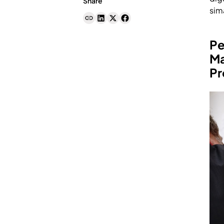
Share
sim
Pe
Ma
Pr