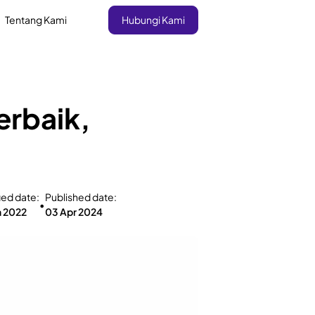
Tentang Kami
Hubungi Kami
erbaik,
ied date:
Published date:
•
n 2022
03 Apr 2024