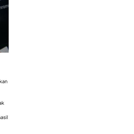
kan
ak
asil