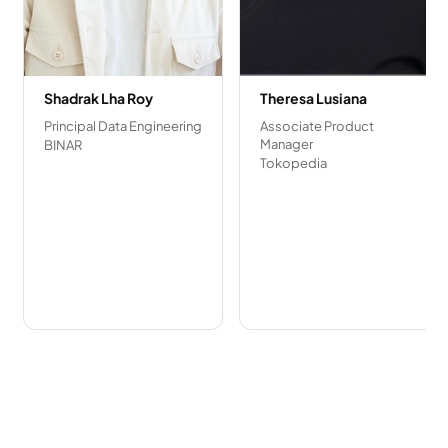
Shadrak Lha Roy
Theresa Lusiana
Principal Data Engineering
Associate Product
Manager
BINAR
Tokopedia