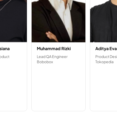
siana
Muhammad Rizki
Aditya Eva
roduct
Lead QA Engineer
Product Des
Bobobox
Tokopedia