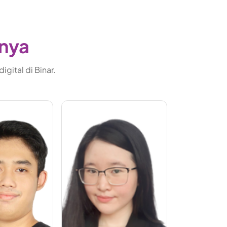
gnya
gital di Binar.