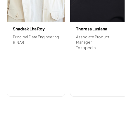
Shadrak Lha Roy
Theresa Lusiana
Principal Data Engineering
Associate Product
Manager
BINAR
Tokopedia