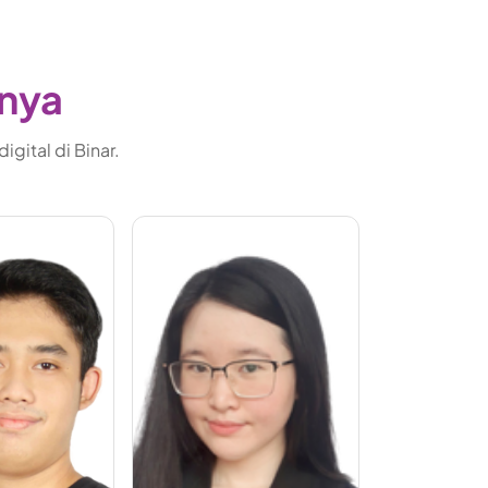
gnya
gital di Binar.