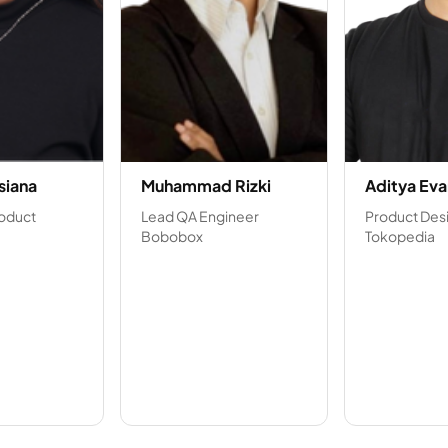
siana
Muhammad Rizki
Aditya Eva
roduct
Lead QA Engineer
Product Des
Bobobox
Tokopedia