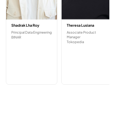
Shadrak Lha Roy
Theresa Lusiana
Principal Data Engineering
Associate Product
Manager
BINAR
Tokopedia