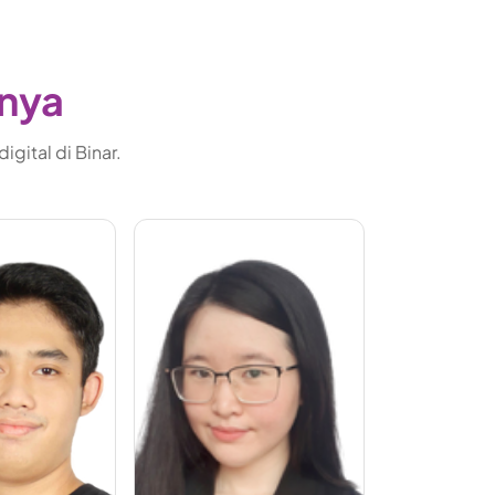
gnya
gital di Binar.