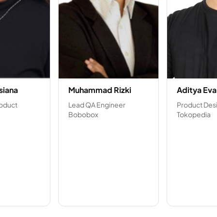
siana
Muhammad Rizki
Aditya Eva
roduct
Lead QA Engineer
Product Des
Bobobox
Tokopedia