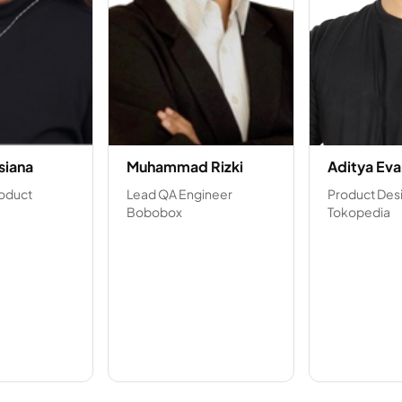
siana
Muhammad Rizki
Aditya Eva
roduct
Lead QA Engineer
Product Des
Bobobox
Tokopedia