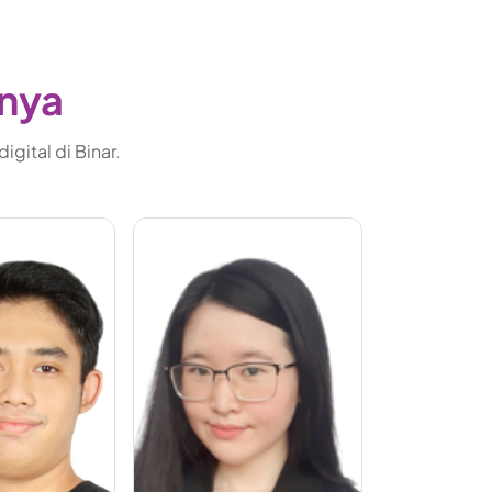
gnya
gital di Binar.