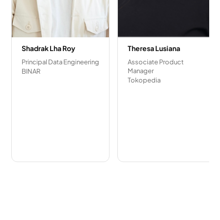
Shadrak Lha Roy
Theresa Lusiana
Principal Data Engineering
Associate Product
Manager
BINAR
Tokopedia