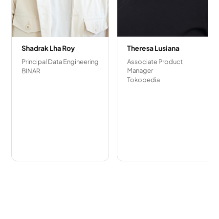
Shadrak Lha Roy
Theresa Lusiana
Principal Data Engineering
Associate Product
Manager
BINAR
Tokopedia