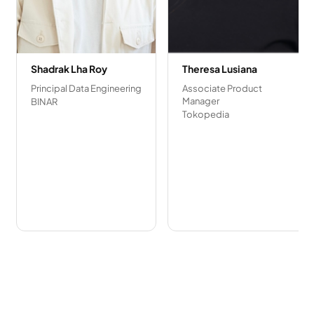
Shadrak Lha Roy
Theresa Lusiana
Principal Data Engineering
Associate Product
Manager
BINAR
Tokopedia