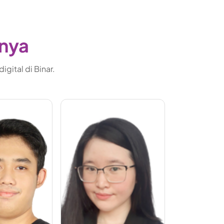
gnya
gital di Binar.