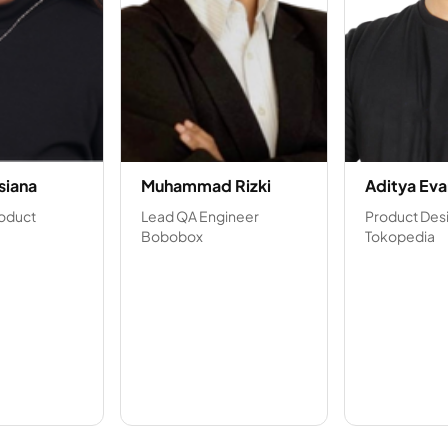
siana
Muhammad Rizki
Aditya Eva
roduct
Lead QA Engineer
Product Des
Bobobox
Tokopedia