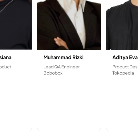
siana
Muhammad Rizki
Aditya Eva
roduct
Lead QA Engineer
Product Des
Bobobox
Tokopedia