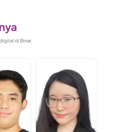
gnya
gital di Binar.