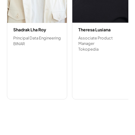
Shadrak Lha Roy
Theresa Lusiana
Principal Data Engineering
Associate Product
Manager
BINAR
Tokopedia