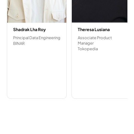
Shadrak Lha Roy
Theresa Lusiana
Principal Data Engineering
Associate Product
Manager
BINAR
Tokopedia