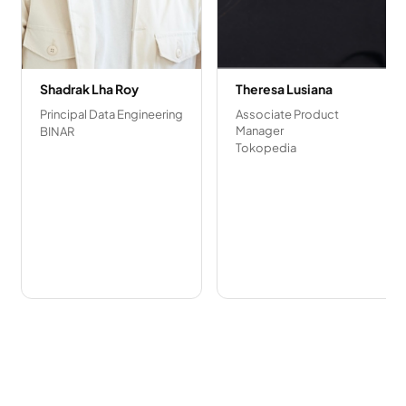
Shadrak Lha Roy
Theresa Lusiana
Principal Data Engineering
Associate Product
Manager
BINAR
Tokopedia