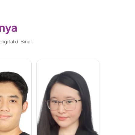
gnya
gital di Binar.