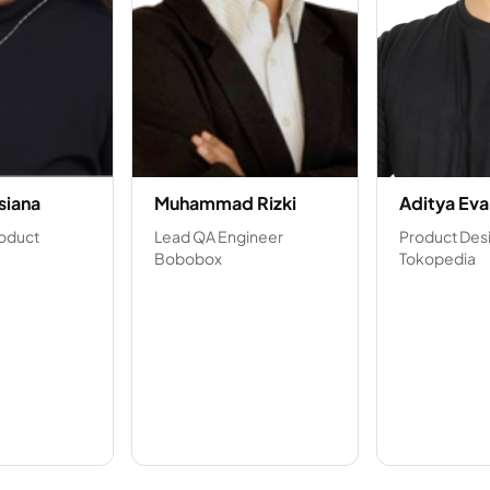
siana
Muhammad Rizki
Aditya Eva
roduct
Lead QA Engineer
Product Des
Bobobox
Tokopedia