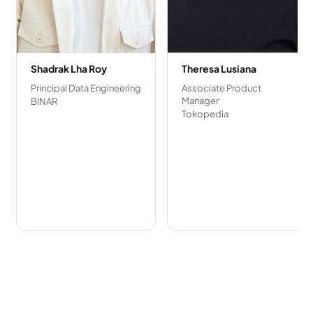
Shadrak Lha Roy
Theresa Lusiana
Principal Data Engineering
Associate Product
Manager
BINAR
Tokopedia