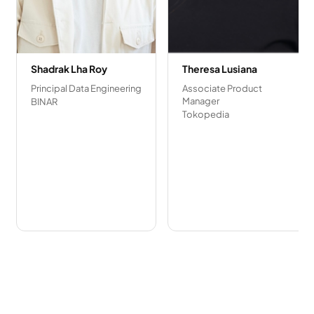
Shadrak Lha Roy
Theresa Lusiana
Principal Data Engineering
Associate Product
Manager
BINAR
Tokopedia