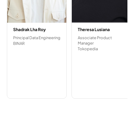
Shadrak Lha Roy
Theresa Lusiana
Principal Data Engineering
Associate Product
Manager
BINAR
Tokopedia