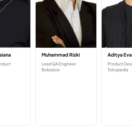
siana
Muhammad Rizki
Aditya Eva
roduct
Lead QA Engineer
Product Des
Bobobox
Tokopedia