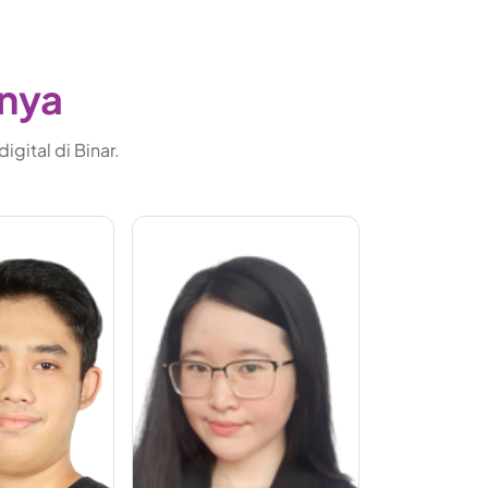
gnya
gital di Binar.