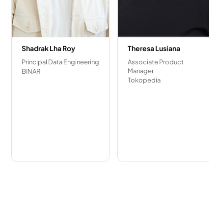
Shadrak Lha Roy
Theresa Lusiana
Principal Data Engineering
Associate Product
Manager
BINAR
Tokopedia