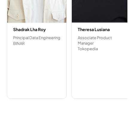
Shadrak Lha Roy
Theresa Lusiana
Principal Data Engineering
Associate Product
Manager
BINAR
Tokopedia