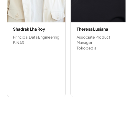
Shadrak Lha Roy
Theresa Lusiana
Principal Data Engineering
Associate Product
Manager
BINAR
Tokopedia