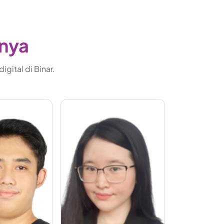
gnya
gital di Binar.