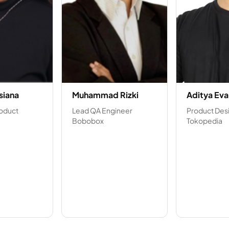
siana
Muhammad Rizki
Aditya Eva
roduct
Lead QA Engineer
Product Des
Bobobox
Tokopedia