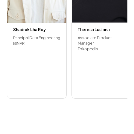
Shadrak Lha Roy
Theresa Lusiana
Principal Data Engineering
Associate Product
Manager
BINAR
Tokopedia