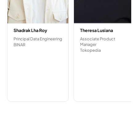
Shadrak Lha Roy
Theresa Lusiana
Principal Data Engineering
Associate Product
Manager
BINAR
Tokopedia