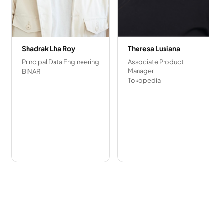
Shadrak Lha Roy
Theresa Lusiana
Principal Data Engineering
Associate Product
Manager
BINAR
Tokopedia