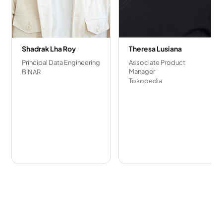
Shadrak Lha Roy
Theresa Lusiana
Principal Data Engineering
Associate Product
Manager
BINAR
Tokopedia