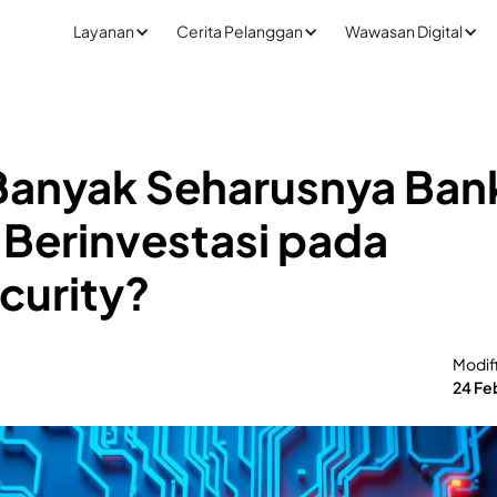
Layanan
Cerita Pelanggan
Wawasan Digital
Banyak Seharusnya Ban
 Berinvestasi pada
curity?
Modif
24 Fe