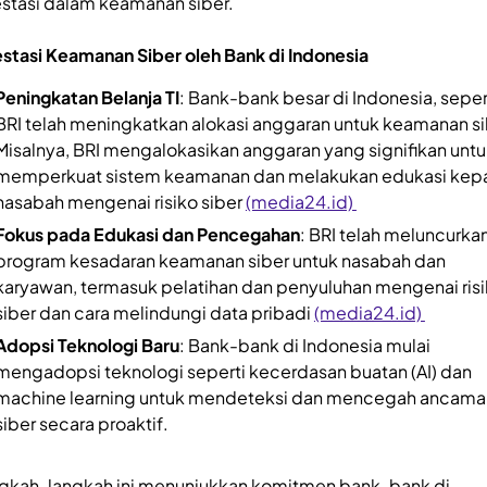
estasi dalam keamanan siber.
estasi Keamanan Siber oleh Bank di Indonesia
Peningkatan Belanja TI
: Bank-bank besar di Indonesia, seper
BRI telah meningkatkan alokasi anggaran untuk keamanan si
Misalnya, BRI mengalokasikan anggaran yang signifikan unt
memperkuat sistem keamanan dan melakukan edukasi kep
nasabah mengenai risiko siber
(media24.id)
Fokus pada Edukasi dan Pencegahan
: BRI telah meluncurka
program kesadaran keamanan siber untuk nasabah dan
karyawan, termasuk pelatihan dan penyuluhan mengenai ris
siber dan cara melindungi data pribadi
(media24.id)
Adopsi Teknologi Baru
: Bank-bank di Indonesia mulai
mengadopsi teknologi seperti kecerdasan buatan (AI) dan
machine learning untuk mendeteksi dan mencegah ancama
siber secara proaktif.
gkah-langkah ini menunjukkan komitmen bank-bank di