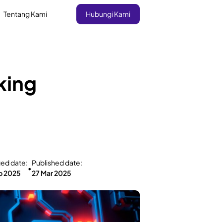
Tentang Kami
Hubungi Kami
king
ied date:
Published date:
•
b 2025
27 Mar 2025