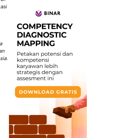
asi
a
an
sia.