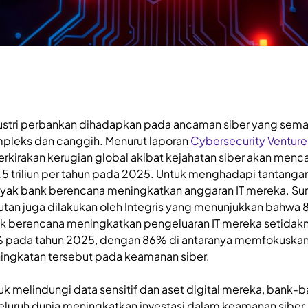
ustri perbankan dihadapkan pada ancaman siber yang sema
pleks dan canggih. Menurut laporan
Cybersecurity Venture
erkirakan kerugian global akibat kejahatan siber akan menc
,5 triliun per tahun pada 2025. Untuk menghadapi tantangan 
yak bank berencana meningkatkan anggaran IT mereka. Sur
jutan juga dilakukan oleh Integris yang menunjukkan bahwa
k berencana meningkatkan pengeluaran IT mereka setidak
 pada tahun 2025, dengan 86% di antaranya memfokuska
ingkatan tersebut pada keamanan siber.
uk melindungi data sensitif dan aset digital mereka, bank-
seluruh dunia meningkatkan investasi dalam keamanan siber.