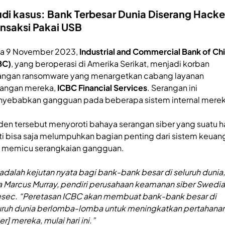
udi kasus: Bank Terbesar Dunia Diserang Hacke
ansaksi Pakai USB
a 9 November 2023,
Industrial and Commercial Bank of Ch
BC)
, yang beroperasi di Amerika Serikat, menjadi korban
angan ransomware yang menargetkan cabang layanan
angan mereka,
ICBC Financial Services
. Serangan ini
yebabkan gangguan pada beberapa sistem internal mere
iden tersebut menyoroti bahaya serangan siber yang suatu ha
ti bisa saja melumpuhkan bagian penting dari sistem keuan
 memicu serangkaian gangguan.
i adalah kejutan nyata bagi bank-bank besar di seluruh dunia,
a Marcus Murray, pendiri perusahaan keamanan siber Swedia
esec. “Peretasan ICBC akan membuat bank-bank besar di
uruh dunia berlomba-lomba untuk meningkatkan pertahana
er] mereka, mulai hari ini.”