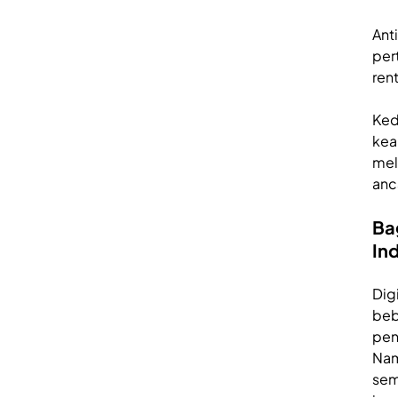
Ant
per
ren
Ked
kea
mel
anc
Ba
In
Dig
beb
pen
Nam
sem