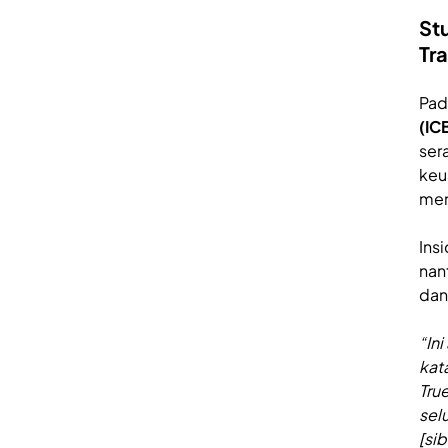
St
Tr
Pad
(IC
ser
keu
men
Ins
nan
dan
“In
kat
Tru
sel
[sib