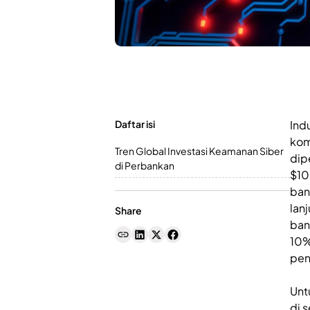
Daftar isi
Ind
kom
Tren Global Investasi Keamanan Siber
dip
di Perbankan
$10
ban
lan
Share
ban
10%
pen
Unt
di 