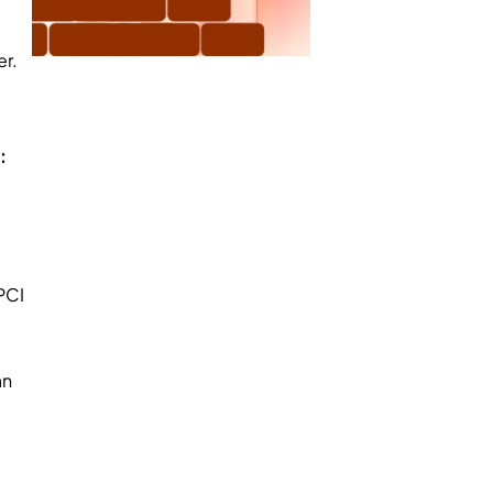
r.
:
PCI
an