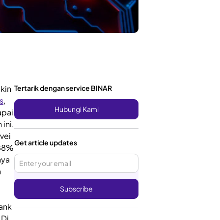
kin
Tertarik dengan service BINAR
s
,
Hubungi Kami
apai
ini,
vei
Get article updates
 88%
nya
n
bank
 Di