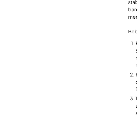
sta
ban
men
Beb