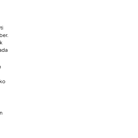
ti
ber.
uk
ada
n
iko
n