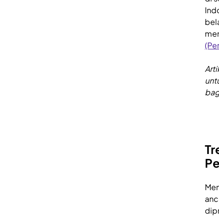
Ind
bel
men
(Pe
Art
unt
bag
Tr
Pe
Men
anc
dip