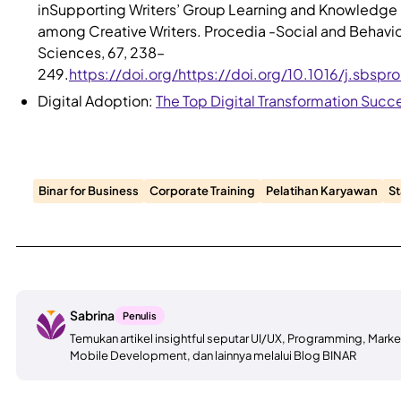
inSupporting Writers’ Group Learning and Knowledge
among Creative Writers. Procedia -Social and Behavio
Sciences, 67, 238–
249.
https://doi.org/https://doi.org/10.1016/j.sbspr
Digital Adoption:
The Top Digital Transformation Succe
Binar for Business
Corporate Training
Pelatihan Karyawan
St
Sabrina
Penulis
Temukan artikel insightful seputar UI/UX, Programming, Mark
Mobile Development, dan lainnya melalui Blog BINAR