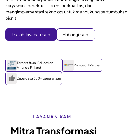
karyawan, merekrut IT talent berkualitas, dan
mengimplementasi teknologi untuk mendukung pertumbuhan
bisnis.
Jelajahi layanan kami
Hubungi kami
Tersertifikasi Education
Microsoft Partner
Alliance Finland
Dipercaya 350+ perusahaan
LAYANAN KAMI
Mitra Transformasi