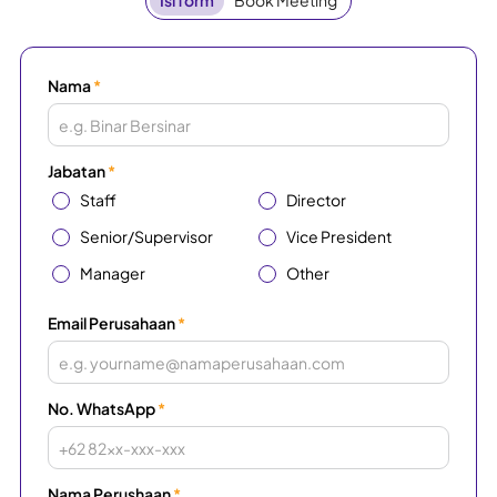
Isi form
Book Meeting
Nama
*
Jabatan
*
Staff
Director
Senior/Supervisor
Vice President
Manager
Other
Email Perusahaan
*
No. WhatsApp
*
Nama Perushaan
*