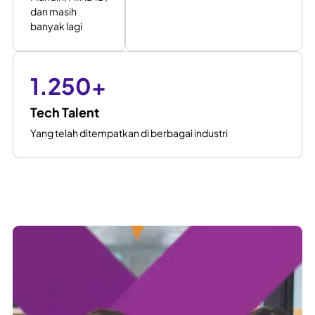
dan masih
banyak lagi
1.250
+
Tech Talent
Yang telah ditempatkan di berbagai industri
Mengapa BINAR?
Pendekatan Konsultatif yang Menyatukan
People dan Technology