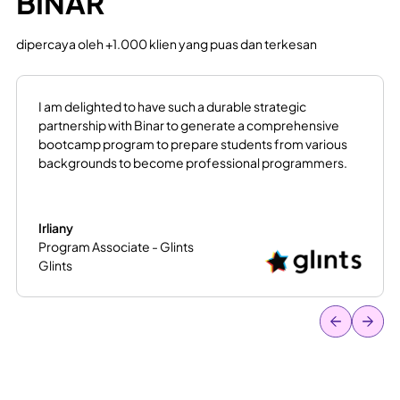
BINAR
Baca lebih lanjut
Baca case study lainnya
dipercaya oleh +1.000 klien yang puas dan terkesan
I am delighted to have such a durable strategic
partnership with Binar to generate a comprehensive
bootcamp program to prepare students from various
backgrounds to become professional programmers.
Irliany
Program Associate - Glints
Glints