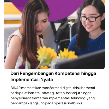
BINAR membantu organisasi menjembatani kebutuhan
pengembangan talenta dengan implementasi teknologi
melalui strategi informasi yang terintegrasi.
Transformasi dari Talenta hingga
Implementasi
BINAR tidak hanya membantu organisasi
mengembangkan kompetensi tim, tetapi juga
menyediakan talenta digital dan mendampingi
implementasi teknologi untuk memastikan transformasi
berdampak & berkelanjutan.
Dari Pengembangan Kompetensi hingga
Implementasi Nyata
BINAR memastikan transformasi digital tidak berhenti
pada pelatihan atau strategi, tetapi berlanjut hingga
penyediaan talenta dan implementasi teknologi yang
berdampak langsung pada operasional bisnis.