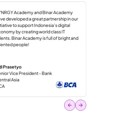
YNRGY Academy and Binar Academy
Binar adalah wada
ve developed a great partnership in our
improve digital sk
itiative to support Indonesia’s digital
sedang bertransf
onomy by creating world class IT
pembelajarannya 
lents. Binar Academy is full of bright and
dengan kebutuhan
lented people!
dengan service ya
fleksibel.
Aditya Darma Pri
i Prasetyo
Project Manager
nior Vice President - Bank
Telkom Athon - T
ntral Asia
Indonesia
CA
Telkom