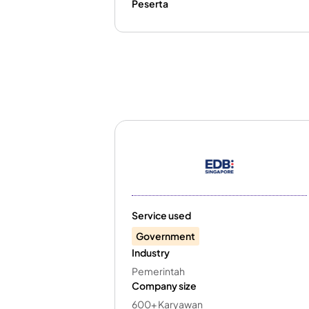
Peserta
Service used
Government
Industry
Pemerintah
Company size
600+ Karyawan