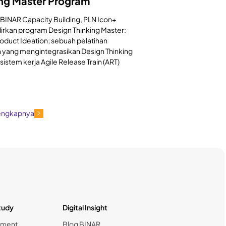
ing Master Program
BINAR Capacity Building, PLN Icon+
rkan program Design Thinking Master:
roduct Ideation; sebuah pelatihan
 yang mengintegrasikan Design Thinking
sistem kerja Agile Release Train (ART)
engkapnya
tudy
Digital Insight
nment
Blog BINAR