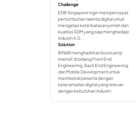
Challenge
EDB Singapore ingin mempercepat
pertumbuhan talenta digital untuk
mengatasi keterbatasan jumlah dan
kualitas SDM yang siap menghadapi
industri 4.0.
Solution
BINAR menghadirkan bootcamp
intensif di bidang Front End
Engineering, Back End Engineering,
dan Mobile Development untuk
membekali peserta dengan
keterampilan digital yang relevan
dengan kebutuhan industri.