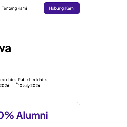
Tentang Kami
Hubungi Kami
wa
ied date:
Published date:
•
 2026
10 July 2026
0% Alumni