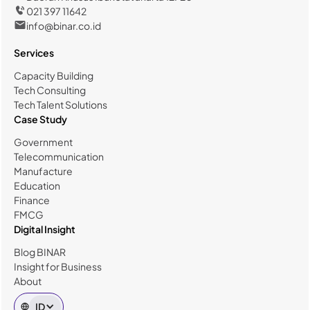
021 397 11642
info@binar.co.id
Services
Capacity Building
Tech Consulting
Tech Talent Solutions
Case Study
Government
Telecommunication
Manufacture
Education
Finance
FMCG
Digital Insight
Blog BINAR
Insight for Business
About
ID