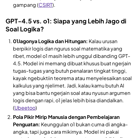
gampang (
CSIRT
).
GPT-4.5 vs. o1: Siapa yang Lebih Jago di
Soal Logika?
01Jagonya Logika dan Hitungan:
Kalau urusan
berpikir logis dan ngurus soal matematika yang
ribet, model o1 masih lebih unggul dibanding GPT-
4.5. Model ini memang dibuat khusus buat ngerjain
tugas-tugas yang butuh penalaran tingkat tinggi,
kayak ngebuktiin teorema atau menyelesaikan soal
kalkulus yang njelimet. Jadi, kalau kamu butuh AI
yang bisa bantu ngerjain soal atau nyusun argumen
logis dengan rapi, o1 jelas lebih bisa diandalkan.
(
Ubeetoo
)
Pola Pikir Mirip Manusia dengan Pembelajaran
Penguatan:
Keunggulan o1 bukan cuma di angka-
angka, tapi juga cara mikirnya. Model ini pakai