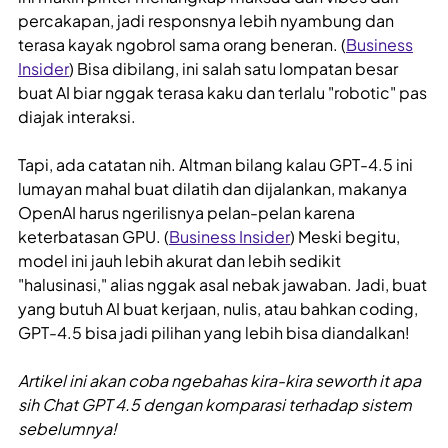
percakapan, jadi responsnya lebih nyambung dan
terasa kayak ngobrol sama orang beneran. (
Business
Insider
) Bisa dibilang, ini salah satu lompatan besar
buat AI biar nggak terasa kaku dan terlalu "robotic" pas
diajak interaksi.
Tapi, ada catatan nih. Altman bilang kalau GPT-4.5 ini
lumayan mahal buat dilatih dan dijalankan, makanya
OpenAI harus ngerilisnya pelan-pelan karena
keterbatasan GPU. (
Business Insider
) Meski begitu,
model ini jauh lebih akurat dan lebih sedikit
"halusinasi," alias nggak asal nebak jawaban. Jadi, buat
yang butuh AI buat kerjaan, nulis, atau bahkan coding,
GPT-4.5 bisa jadi pilihan yang lebih bisa diandalkan!
Artikel ini akan coba ngebahas kira-kira seworth it apa
sih Chat GPT 4.5 dengan komparasi terhadap sistem
sebelumnya!