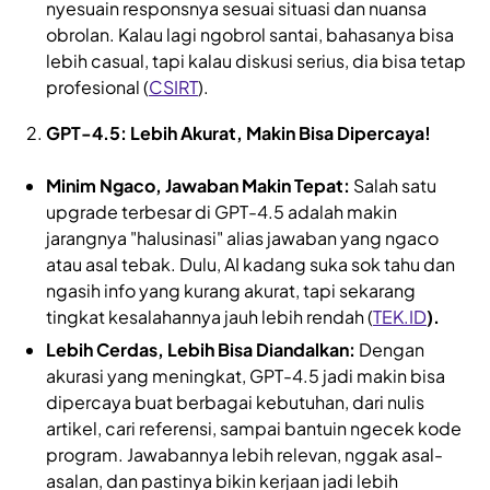
nyesuain responsnya sesuai situasi dan nuansa
obrolan. Kalau lagi ngobrol santai, bahasanya bisa
lebih casual, tapi kalau diskusi serius, dia bisa tetap
profesional (
CSIRT
).
GPT-4.5: Lebih Akurat, Makin Bisa Dipercaya!
Minim Ngaco, Jawaban Makin Tepat:
Salah satu
upgrade terbesar di GPT-4.5 adalah makin
jarangnya "halusinasi" alias jawaban yang ngaco
atau asal tebak. Dulu, AI kadang suka sok tahu dan
ngasih info yang kurang akurat, tapi sekarang
tingkat kesalahannya jauh lebih rendah (
TEK.ID
).
Lebih Cerdas, Lebih Bisa Diandalkan:
Dengan
akurasi yang meningkat, GPT-4.5 jadi makin bisa
dipercaya buat berbagai kebutuhan, dari nulis
artikel, cari referensi, sampai bantuin ngecek kode
program. Jawabannya lebih relevan, nggak asal-
asalan, dan pastinya bikin kerjaan jadi lebih