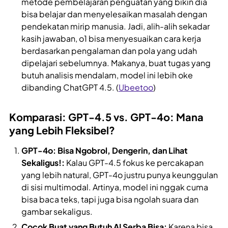
metode pembelajaran penguatan yang bikin dia
bisa belajar dan menyelesaikan masalah dengan
pendekatan mirip manusia. Jadi, alih-alih sekadar
kasih jawaban, o1 bisa menyesuaikan cara kerja
berdasarkan pengalaman dan pola yang udah
dipelajari sebelumnya. Makanya, buat tugas yang
butuh analisis mendalam, model ini lebih oke
dibanding ChatGPT 4.5. (
Ubeetoo
)
Komparasi: GPT-4.5 vs. GPT-4o: Mana
yang Lebih Fleksibel?
GPT-4o: Bisa Ngobrol, Dengerin, dan Lihat
Sekaligus!:
Kalau GPT-4.5 fokus ke percakapan
yang lebih natural, GPT-4o justru punya keunggulan
di sisi multimodal. Artinya, model ini nggak cuma
bisa baca teks, tapi juga bisa ngolah suara dan
gambar sekaligus.
Cocok Buat yang Butuh AI Serba Bisa:
Karena bisa