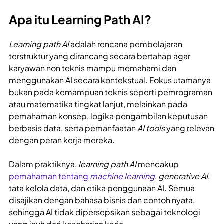
Apa itu Learning Path AI?
Learning path AI
adalah rencana pembelajaran
terstruktur yang dirancang secara bertahap agar
karyawan non teknis mampu memahami dan
menggunakan AI secara kontekstual. Fokus utamanya
bukan pada kemampuan teknis seperti pemrograman
atau matematika tingkat lanjut, melainkan pada
pemahaman konsep, logika pengambilan keputusan
berbasis data, serta pemanfaatan
AI tools
yang relevan
dengan peran kerja mereka.
Dalam praktiknya,
learning path AI
mencakup
pemahaman tentang
machine learning
,
generative AI
,
tata kelola data, dan etika penggunaan AI. Semua
disajikan dengan bahasa bisnis dan contoh nyata,
sehingga AI tidak dipersepsikan sebagai teknologi