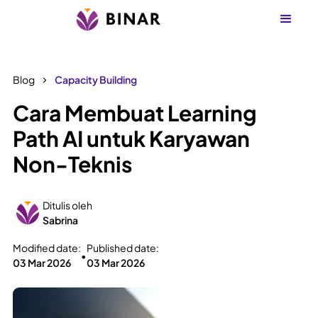
Blog
Capacity Building
Cara Membuat Learning
Path AI untuk Karyawan
Non-Teknis
Ditulis oleh
Sabrina
Modified date:
Published date:
•
03 Mar 2026
03 Mar 2026