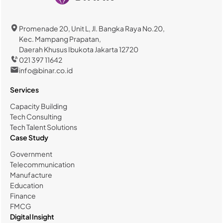
Promenade 20, Unit L, Jl. Bangka Raya No.20,
Kec. Mampang Prapatan,
Daerah Khusus Ibukota Jakarta 12720
021 397 11642
info@binar.co.id
Services
Capacity Building
Tech Consulting
Tech Talent Solutions
Case Study
Government
Telecommunication
Manufacture
Education
Finance
FMCG
Digital Insight