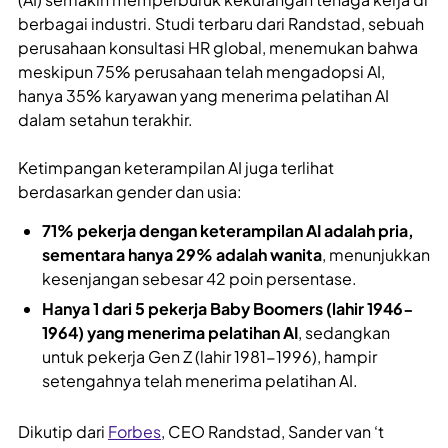
berbagai industri. Studi terbaru dari Randstad, sebuah
perusahaan konsultasi HR global, menemukan bahwa
meskipun 75% perusahaan telah mengadopsi AI,
hanya 35% karyawan yang menerima pelatihan AI
dalam setahun terakhir.
Ketimpangan keterampilan AI juga terlihat
berdasarkan gender dan usia:
71% pekerja dengan keterampilan AI adalah pria,
sementara hanya 29% adalah wanita
, menunjukkan
kesenjangan sebesar 42 poin persentase.
Hanya 1 dari 5 pekerja Baby Boomers (lahir 1946-
1964) yang menerima pelatihan AI
, sedangkan
untuk pekerja Gen Z (lahir 1981-1996), hampir
setengahnya telah menerima pelatihan AI.
Dikutip dari
Forbes
, CEO Randstad, Sander van ‘t