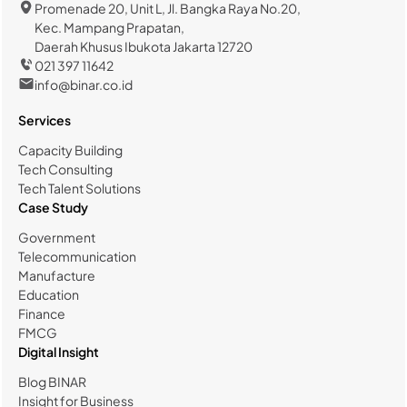
Promenade 20, Unit L, Jl. Bangka Raya No.20,
Kec. Mampang Prapatan,
Daerah Khusus Ibukota Jakarta 12720
021 397 11642
info@binar.co.id
Services
Capacity Building
Tech Consulting
Tech Talent Solutions
Case Study
Government
Telecommunication
Manufacture
Education
Finance
FMCG
Digital Insight
Blog BINAR
Insight for Business