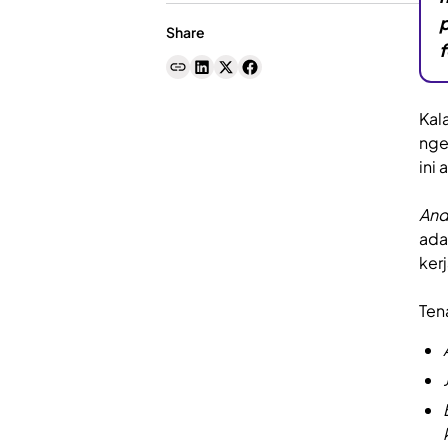
p
Share
f
Kal
nge
ini 
And
ada
kerj
Tena