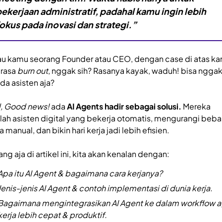
ekerjaan administratif, padahal kamu ingin lebih
okus pada inovasi dan strategi.”
au kamu seorang Founder atau CEO, dengan case di atas k
rasa
burn out
, nggak sih? Rasanya kayak, waduh! bisa nggak
ada asisten aja?
, Good news!
ada
AI Agents hadir sebagai solusi.
Mereka
lah asisten digital yang bekerja otomatis, mengurangi beb
a manual, dan bikin hari kerja jadi lebih efisien.
ng aja di artikel ini, kita akan kenalan dengan:
Apa itu AI Agent & bagaimana cara kerjanya?
Jenis-jenis AI Agent & contoh implementasi di dunia kerja.
Bagaimana mengintegrasikan AI Agent ke dalam workflow a
kerja lebih cepat & produktif.