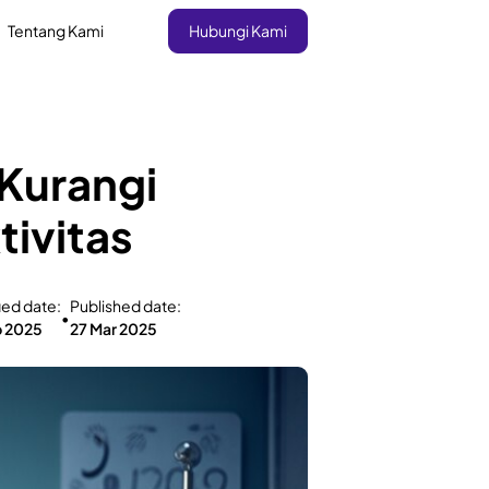
Tentang Kami
Hubungi Kami
 Kurangi
tivitas
ied date:
Published date:
•
b 2025
27 Mar 2025