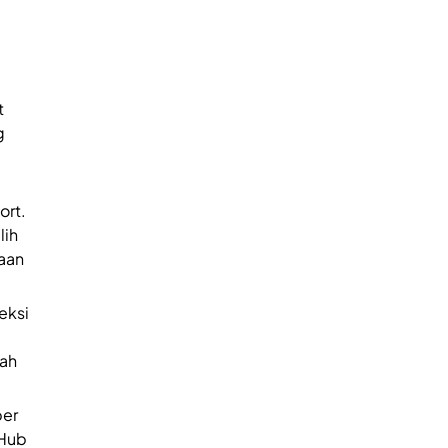
t
g
ort.
ih
aan
eksi
ah
per
Hub