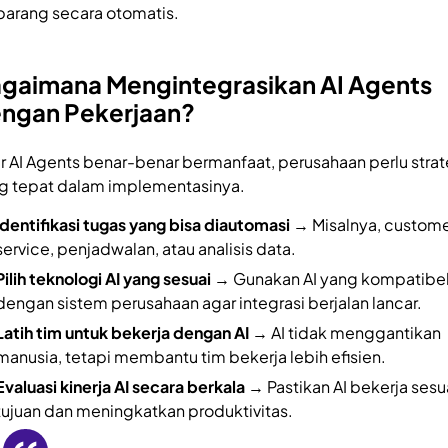
barang secara otomatis.
gaimana Mengintegrasikan AI Agents
ngan Pekerjaan?
r AI Agents benar-benar bermanfaat, perusahaan perlu strat
g tepat dalam implementasinya.
Identifikasi tugas yang bisa diautomasi
→ Misalnya, custom
service, penjadwalan, atau analisis data.
Pilih teknologi AI yang sesuai
→ Gunakan AI yang kompatibe
dengan sistem perusahaan agar integrasi berjalan lancar.
Latih tim untuk bekerja dengan AI
→ AI tidak menggantikan
manusia, tetapi membantu tim bekerja lebih efisien.
Evaluasi kinerja AI secara berkala
→ Pastikan AI bekerja sesu
tujuan dan meningkatkan produktivitas.