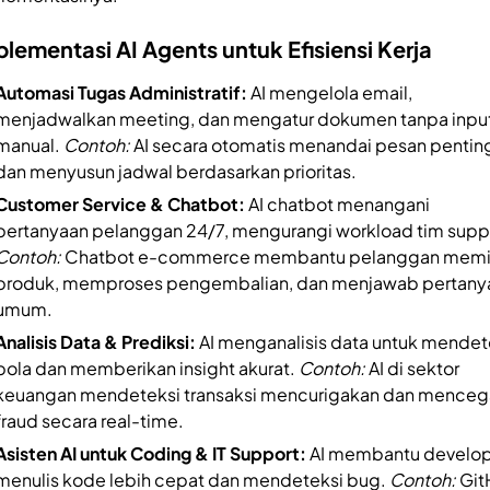
lementasi AI Agents untuk Efisiensi Kerja
Automasi Tugas Administratif:
AI mengelola email,
menjadwalkan meeting, dan mengatur dokumen tanpa inpu
manual.
Contoh:
AI secara otomatis menandai pesan pentin
dan menyusun jadwal berdasarkan prioritas.
Customer Service & Chatbot:
AI chatbot menangani
pertanyaan pelanggan 24/7, mengurangi workload tim supp
Contoh:
Chatbot e-commerce membantu pelanggan memil
produk, memproses pengembalian, dan menjawab pertany
umum.
Analisis Data & Prediksi:
AI menganalisis data untuk mendet
pola dan memberikan insight akurat.
Contoh:
AI di sektor
keuangan mendeteksi transaksi mencurigakan dan menceg
fraud secara real-time.
Asisten AI untuk Coding & IT Support:
AI membantu develo
menulis kode lebih cepat dan mendeteksi bug.
Contoh:
Git