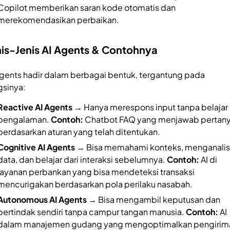
Copilot memberikan saran kode otomatis dan
merekomendasikan perbaikan.
nis-Jenis AI Agents & Contohnya
Agents hadir dalam berbagai bentuk, tergantung pada
gsinya:
Reactive AI Agents
→ Hanya merespons input tanpa belajar 
pengalaman.
Contoh:
Chatbot FAQ yang menjawab pertan
berdasarkan aturan yang telah ditentukan.
Cognitive AI Agents
→ Bisa memahami konteks, menganalis
data, dan belajar dari interaksi sebelumnya.
Contoh:
AI di
layanan perbankan yang bisa mendeteksi transaksi
mencurigakan berdasarkan pola perilaku nasabah.
Autonomous AI Agents
→ Bisa mengambil keputusan dan
bertindak sendiri tanpa campur tangan manusia.
Contoh:
AI
dalam manajemen gudang yang mengoptimalkan pengirim