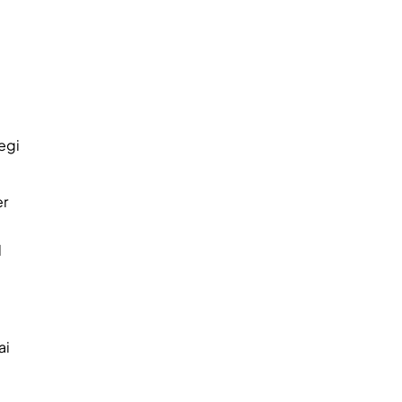
egi
er
l
ai