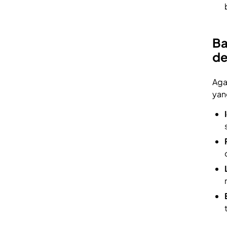
Ba
de
Aga
yan