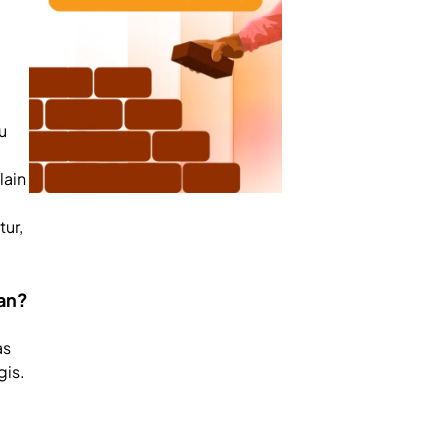
u
lain
ur,
an?
as
gis.