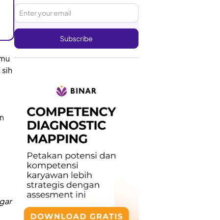
amu
 sih
an
gar