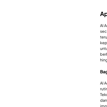
Ap
AI 
sec
ter
kep
unt
ber
hin
Bag
AI 
rut
Tek
dan
imp