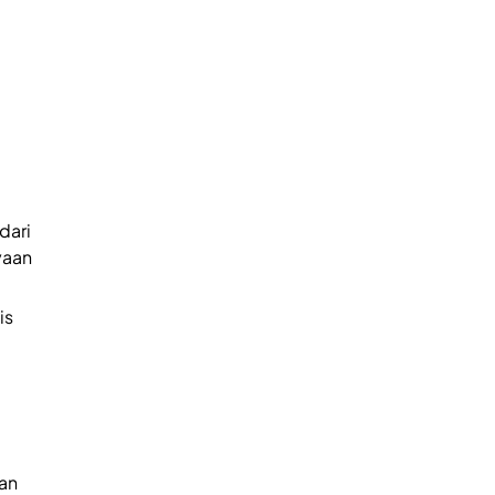
dari
yaan
is
an