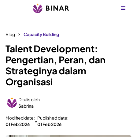
Blog
Capacity Building
Talent Development:
Pengertian, Peran, dan
Strateginya dalam
Organisasi
Ditulis oleh
Sabrina
Modified date:
Published date:
•
01 Feb 2026
01 Feb 2026