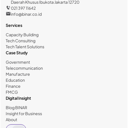
Daerah Khusus Ibukota Jakarta 12720
021 397 11642
info@binar.co.id
Services
Capacity Building
Tech Consulting
Tech Talent Solutions
Case Study
Government
Telecommunication
Manufacture
Education
Finance
FMCG
Digital Insight
Blog BINAR
Insight for Business
About