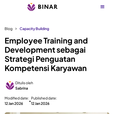
Blog
Capacity Building
Employee Training and
Development sebagai
Strategi Penguatan
Kompetensi Karyawan
Ditulis oleh
Sabrina
Modified date:
Published date:
•
12 Jan 2026
12 Jan 2026