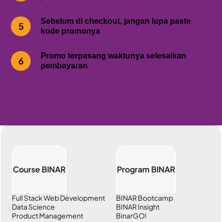
Sebelum di checkout, jangan lupa paste
5
kode promonya
Promo terpasang waktunya selesaikan
6
pembayaran
Course BINAR
Program BINAR
Full Stack Web Development
BINAR Bootcamp
Data Science
BINAR Insight
Product Management
BinarGO!