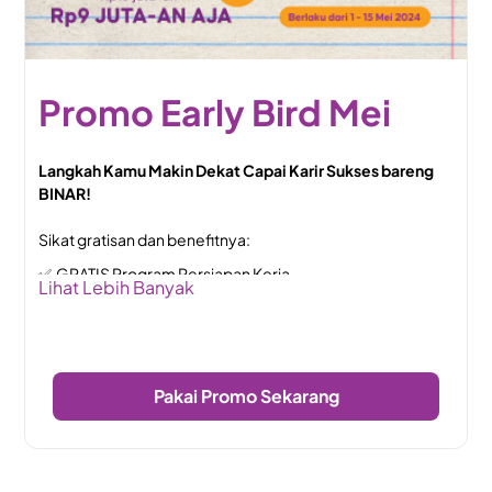
Promo Early Bird Mei
Langkah Kamu Makin Dekat Capai Karir Sukses bareng
BINAR!
Sikat gratisan dan benefitnya:
✅ GRATIS Program Persiapan Kerja
Lihat Lebih Banyak
✅ GRATIS belajar Bahasa Inggris untuk lingkungan kerja
✅ GRATIS program pengembangan karir [BINAR Labs]
selama 3 bulan
Pakai Promo Sekarang
✅ GRATIS subscription BinarGO! 3 Bulan
Promo hanya berlaku 1 - 15 Mei 2024! Tunggu apalagi?
Sikat promo-nya dan dapetin gratisannya!