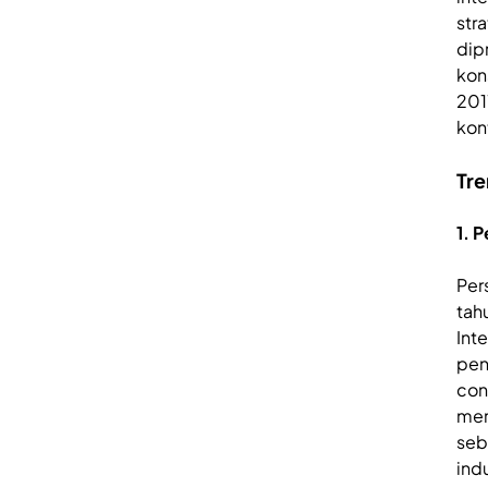
str
dip
kon
201
kon
Tre
1. 
Pers
tah
Int
pen
con
mer
seb
indu