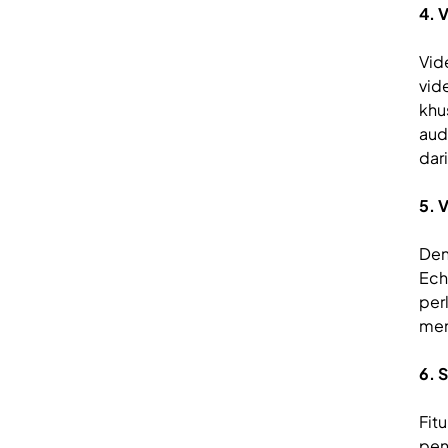
4. 
Vid
vid
khu
aud
dari
5. 
Den
Ech
per
men
6. 
Fit
pen