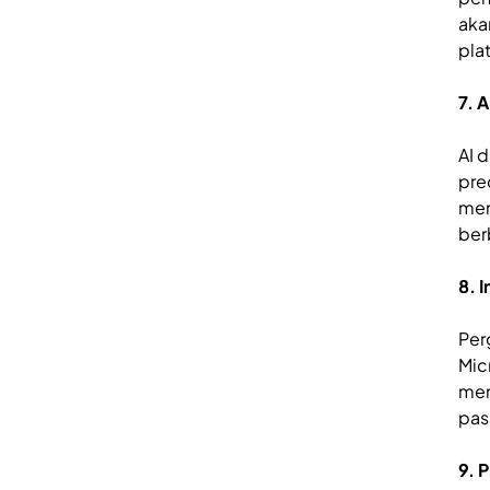
aka
pla
7. 
AI 
pre
mem
ber
8. 
Per
Mic
men
pas
9. 