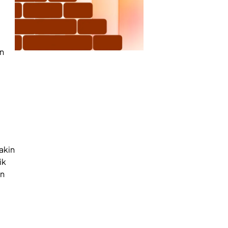
an
akin
ik
an