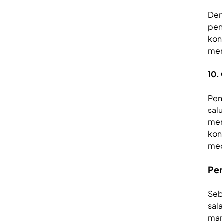
Den
pen
kon
mem
10.
Pen
sal
men
kons
med
Per
Seb
sal
mar