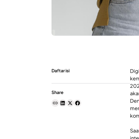
Daftar isi
Dig
kem
202
Share
aka
Den
mem
kom
Saa
int