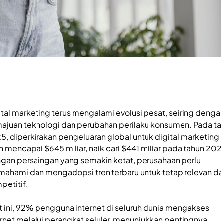
ital marketing terus mengalami evolusi pesat, seiring denga
ajuan teknologi dan perubahan perilaku konsumen. Pada t
5, diperkirakan pengeluaran global untuk digital marketing
n mencapai $645 miliar, naik dari $441 miliar pada tahun 20
gan persaingan yang semakin ketat, perusahaan perlu
ahami dan mengadopsi tren terbaru untuk tetap relevan d
petitif.
t ini, 92% pengguna internet di seluruh dunia mengakses
ernet melalui perangkat seluler, menunjukkan pentingnya