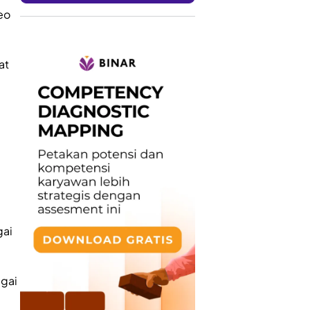
eo
at
gai
agai