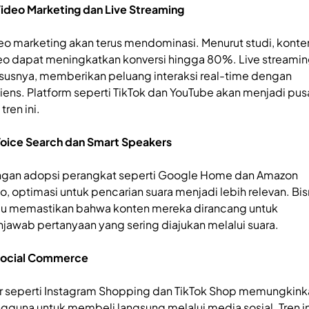
Video Marketing dan Live Streaming
eo marketing akan terus mendominasi. Menurut studi, konte
eo dapat meningkatkan konversi hingga 80%. Live streamin
susnya, memberikan peluang interaksi real-time dengan
iens. Platform seperti TikTok dan YouTube akan menjadi pus
 tren ini.
Voice Search dan Smart Speakers
gan adopsi perangkat seperti Google Home dan Amazon
o, optimasi untuk pencarian suara menjadi lebih relevan. Bis
lu memastikan bahwa konten mereka dirancang untuk
jawab pertanyaan yang sering diajukan melalui suara.
Social Commerce
ur seperti Instagram Shopping dan TikTok Shop memungkink
gguna untuk membeli langsung melalui media sosial. Tren in