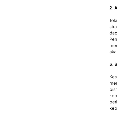
2. 
Tek
str
dap
Per
mem
akan
3. 
Kes
men
bis
kep
ber
keb