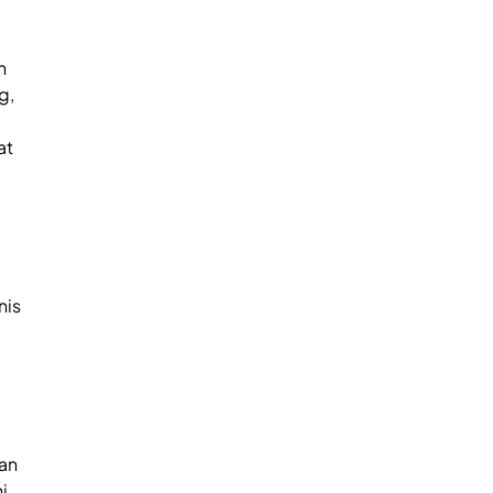
n
g,
at
nis
an
i