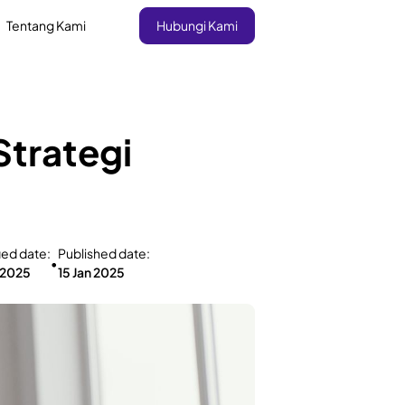
Tentang Kami
Hubungi Kami
Strategi
ied date:
Published date:
•
n 2025
15 Jan 2025