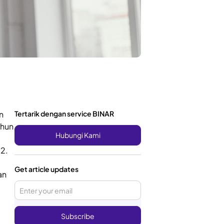
n
Tertarik dengan service BINAR
ahun
Hubungi Kami
22.
Get article updates
an